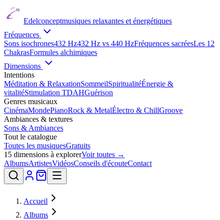
Edelconcept
musiques relaxantes et énergétiques
Fréquences
Sons isochrones
432 Hz
432 Hz vs 440 Hz
Fréquences sacrées
Les 12
Chakras
Formules alchimiques
Dimensions
Intentions
Méditation & Relaxation
Sommeil
Spiritualité
Énergie &
vitalité
Stimulation TDAH
Guérison
Genres musicaux
Cinéma
Monde
Piano
Rock & Metal
Électro & Chill
Groove
Ambiances & textures
Sons & Ambiances
Tout le catalogue
Toutes les musiques
Gratuits
15
dimensions à explorer
Voir toutes →
Albums
Artistes
Vidéos
Conseils d'écoute
Contact
Accueil
Albums