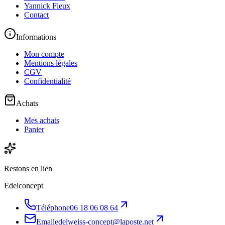
Yannick Fieux
Contact
Informations
Mon compte
Mentions légales
CGV
Confidentialité
Achats
Mes achats
Panier
Restons en lien
Edelconcept
Téléphone
06 18 06 08 64
Email
edelweiss-concept@laposte.net