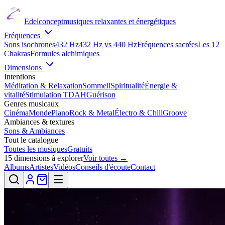
Edelconcept
musiques relaxantes et énergétiques
Fréquences
Sons isochrones
432 Hz
432 Hz vs 440 Hz
Fréquences sacrées
Les 12
Chakras
Formules alchimiques
Dimensions
Intentions
Méditation & Relaxation
Sommeil
Spiritualité
Énergie &
vitalité
Stimulation TDAH
Guérison
Genres musicaux
Cinéma
Monde
Piano
Rock & Metal
Électro & Chill
Groove
Ambiances & textures
Sons & Ambiances
Tout le catalogue
Toutes les musiques
Gratuits
15
dimensions à explorer
Voir toutes →
Albums
Artistes
Vidéos
Conseils d'écoute
Contact