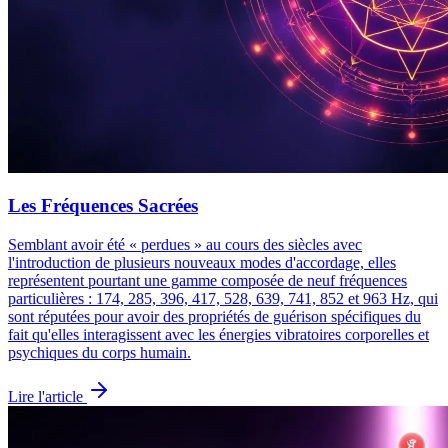
Les Fréquences Sacrées
Semblant avoir été « perdues » au cours des siècles avec
l'introduction de plusieurs nouveaux modes d'accordage, elles
représentent pourtant une gamme composée de neuf fréquences
particulières : 174, 285, 396, 417, 528, 639, 741, 852 et 963 Hz, qui
sont réputées pour avoir des propriétés de guérison spécifiques du
fait qu'elles interagissent avec les énergies vibratoires corporelles et
psychiques du corps humain.
Lire l'article