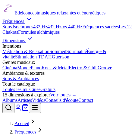
Edelconcept
musiques relaxantes et énergétiques
Fréquences
Sons isochrones
432 Hz
432 Hz vs 440 Hz
Fréquences sacrées
Les 12
Chakras
Formules alchimiques
Dimensions
Intentions
Méditation & Relaxation
Sommeil
Spiritualité
Énergie &
vitalité
Stimulation TDAH
Guérison
Genres musicaux
Cinéma
Monde
Piano
Rock & Metal
Électro & Chill
Groove
Ambiances & textures
Sons & Ambiances
Tout le catalogue
Toutes les musiques
Gratuits
15
dimensions à explorer
Voir toutes →
Albums
Artistes
Vidéos
Conseils d'écoute
Contact
Accueil
Fréquences