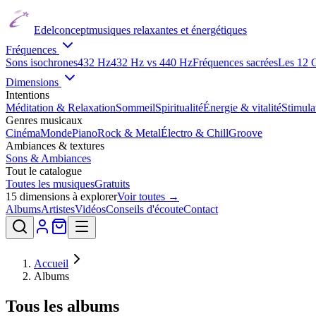
Edelconcept
musiques relaxantes et énergétiques
Fréquences
Sons isochrones
432 Hz
432 Hz vs 440 Hz
Fréquences sacrées
Les 12 
Dimensions
Intentions
Méditation & Relaxation
Sommeil
Spiritualité
Énergie & vitalité
Stimul
Genres musicaux
Cinéma
Monde
Piano
Rock & Metal
Électro & Chill
Groove
Ambiances & textures
Sons & Ambiances
Tout le catalogue
Toutes les musiques
Gratuits
15
dimensions à explorer
Voir toutes →
Albums
Artistes
Vidéos
Conseils d'écoute
Contact
Accueil
Albums
Tous les albums