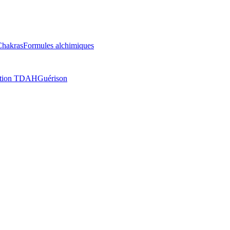
Chakras
Formules alchimiques
ation TDAH
Guérison