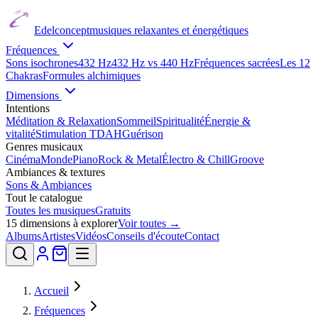
Edelconcept
musiques relaxantes et énergétiques
Fréquences
Sons isochrones
432 Hz
432 Hz vs 440 Hz
Fréquences sacrées
Les 12
Chakras
Formules alchimiques
Dimensions
Intentions
Méditation & Relaxation
Sommeil
Spiritualité
Énergie &
vitalité
Stimulation TDAH
Guérison
Genres musicaux
Cinéma
Monde
Piano
Rock & Metal
Électro & Chill
Groove
Ambiances & textures
Sons & Ambiances
Tout le catalogue
Toutes les musiques
Gratuits
15
dimensions à explorer
Voir toutes →
Albums
Artistes
Vidéos
Conseils d'écoute
Contact
Accueil
Fréquences