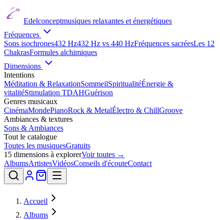
Edelconcept
musiques relaxantes et énergétiques
Fréquences
Sons isochrones
432 Hz
432 Hz vs 440 Hz
Fréquences sacrées
Les 12
Chakras
Formules alchimiques
Dimensions
Intentions
Méditation & Relaxation
Sommeil
Spiritualité
Énergie &
vitalité
Stimulation TDAH
Guérison
Genres musicaux
Cinéma
Monde
Piano
Rock & Metal
Électro & Chill
Groove
Ambiances & textures
Sons & Ambiances
Tout le catalogue
Toutes les musiques
Gratuits
15
dimensions à explorer
Voir toutes →
Albums
Artistes
Vidéos
Conseils d'écoute
Contact
Accueil
Albums