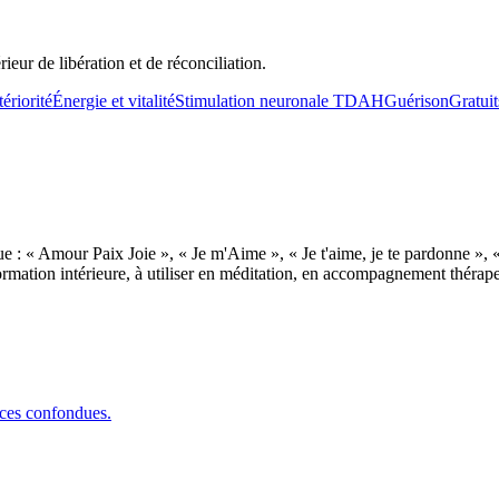
ieur de libération et de réconciliation.
tériorité
Énergie et vitalité
Stimulation neuronale TDAH
Guérison
Gratuit
 « Amour Paix Joie », « Je m'Aime », « Je t'aime, je te pardonne », « Ja
mation intérieure, à utiliser en méditation, en accompagnement thérapeu
nces confondues.