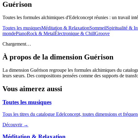
Guérison
Toutes les formules alchimiques d'Edelconcept réunies : un travail intér
Toutes les musiques
Méditation & Relaxation
Sommeil
Spiritualité & In
monde
Piano
Rock & Metal
Électronique & Chill
Groove
Chargement…
À propos de la dimension
Guérison
La dimension Guérison regroupe les formules alchimiques du catalogue :
leurs sœurs. Des compositions pensées comme des supports de transfor
Vous aimerez aussi
Toutes les musiques
Tous les titres du catalogue Edelconcept, toutes dimensions et fréque
Découvrir →
Méditation & Relaxation