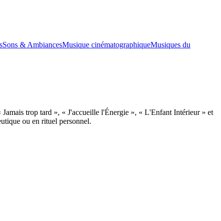
s
Sons & Ambiances
Musique cinématographique
Musiques du
mais trop tard », « J'accueille l'Énergie », « L'Enfant Intérieur » et
tique ou en rituel personnel.