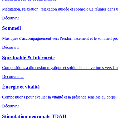
Méditation, relaxation, relaxation guidée et sophrologie réunies dans u
Découvrir →
Sommeil
Musiques d'accompagnement vers l'endormissement et le sommeil pro
Découvrir →
Spiritualité & Intériorité
Compositions à dimension mystique et spirituelle : ouvertures vers l'in
Découvrir →
Énergie et vitalité
Compositions pour éveiller la vitalité et la présence sensible au corps.
Découvrir →
Stimulation neuronale TDAH