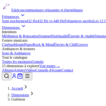
Edelconcept
musiques relaxantes et énergétiques
Fréquences
Sons isochrones
432 Hz
432 Hz vs 440 Hz
Fréquences sacrées
Les 12 
Dimensions
Intentions
Méditation & Relaxation
Sommeil
Spiritualité
Énergie & vitalité
Stimul
Genres musicaux
Cinéma
Monde
Piano
Rock & Metal
Électro & Chill
Groove
Ambiances & textures
Sons & Ambiances
Tout le catalogue
Toutes les musiques
Gratuits
15
dimensions à explorer
Voir toutes →
Albums
Artistes
Vidéos
Conseils d'écoute
Contact
Accueil
Dimensions
Guérison