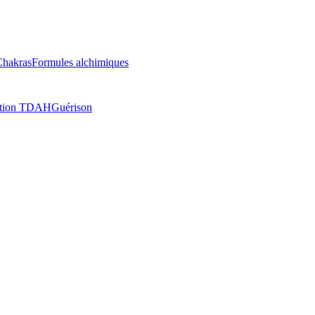
Chakras
Formules alchimiques
ation TDAH
Guérison