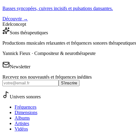
Basses syncopées, cuivres incisifs et pulsations dansantes.
Découvrir →
Edelconcept
Sons thérapeutiques
Productions musicales relaxantes et fréquences sonores thérapeutique
Yannick Fieux · Compositeur & neurothérapeute
Newsletter
Recevez nos nouveautés et fréquences inédites
S'inscrire
Univers sonores
Fréquences
Dimensions
Albums
Artistes
Vidéos