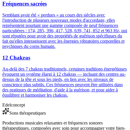
Fréquences sacrées
Semblant avoir été « perdues » au cours des siècles avec
l'introduction de plusieurs nouveaux modes d'accordage, elles
représentent pourtant une gamme composée de neuf fréquences
particulières : 174, 285, 396, 417, 528, 639, 741, 852 et 963 Hz, qui
sont réputées pour avoir des propriétés de guérison spécifiques du
fait qu'elles interagissent avec les énergies vibratoires corporelles et
psychiques du corps humain.
12 Chakras
Au-delà des 7 chakras traditionnels, certaines traditions énergétiques
évoquent un système élargi à 12 chakras — incluant des centres au-
dessus de la tête et sous les pieds, en lien avec les niveaux de
conscience plus subtils. Ces fréquences peuvent être utilisées dans
des pratiques de méditation, d'aide à la guérison, et pour aider à
équilibrer et harmoniser les chakras.
Edelconcept
Sons thérapeutiques
Productions musicales relaxantes et fréquences sonores
thérapeutiques, composées avec soin pour accompagner votre bien-