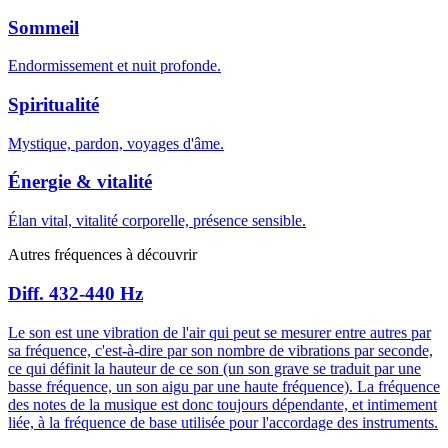
Sommeil
Endormissement et nuit profonde.
Spiritualité
Mystique, pardon, voyages d'âme.
Énergie & vitalité
Élan vital, vitalité corporelle, présence sensible.
Autres fréquences à découvrir
Diff. 432-440 Hz
Le son est une vibration de l'air qui peut se mesurer entre autres par
sa fréquence, c'est-à-dire par son nombre de vibrations par seconde,
ce qui définit la hauteur de ce son (un son grave se traduit par une
basse fréquence, un son aigu par une haute fréquence). La fréquence
des notes de la musique est donc toujours dépendante, et intimement
liée, à la fréquence de base utilisée pour l'accordage des instruments.