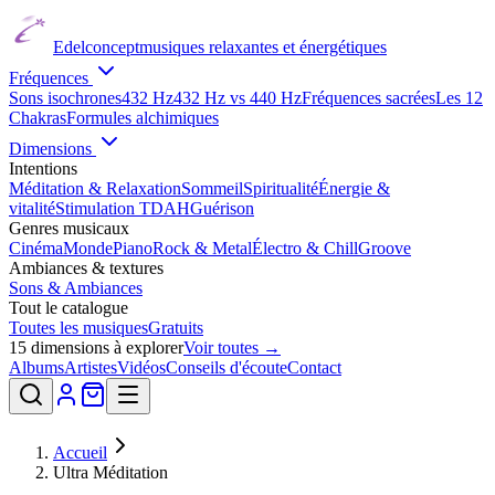
Edelconcept
musiques relaxantes et énergétiques
Fréquences
Sons isochrones
432 Hz
432 Hz vs 440 Hz
Fréquences sacrées
Les 12
Chakras
Formules alchimiques
Dimensions
Intentions
Méditation & Relaxation
Sommeil
Spiritualité
Énergie &
vitalité
Stimulation TDAH
Guérison
Genres musicaux
Cinéma
Monde
Piano
Rock & Metal
Électro & Chill
Groove
Ambiances & textures
Sons & Ambiances
Tout le catalogue
Toutes les musiques
Gratuits
15
dimensions à explorer
Voir toutes →
Albums
Artistes
Vidéos
Conseils d'écoute
Contact
Accueil
Ultra Méditation