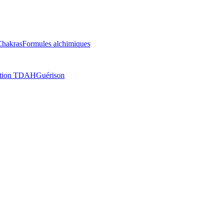
Chakras
Formules alchimiques
ation TDAH
Guérison