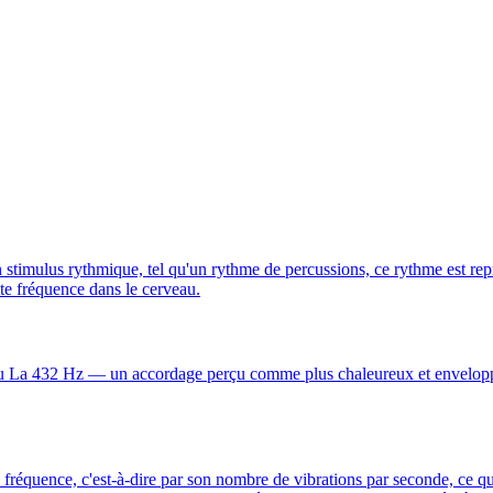
un stimulus rythmique, tel qu'un rythme de percussions, ce rythme est re
tte fréquence dans le cerveau.
u La 432 Hz — un accordage perçu comme plus chaleureux et enveloppan
a fréquence, c'est-à-dire par son nombre de vibrations par seconde, ce qu