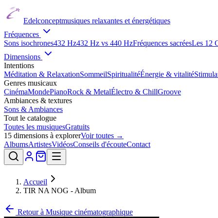
Edelconcept
musiques relaxantes et énergétiques
Fréquences
Sons isochrones
432 Hz
432 Hz vs 440 Hz
Fréquences sacrées
Les 12 
Dimensions
Intentions
Méditation & Relaxation
Sommeil
Spiritualité
Énergie & vitalité
Stimul
Genres musicaux
Cinéma
Monde
Piano
Rock & Metal
Électro & Chill
Groove
Ambiances & textures
Sons & Ambiances
Tout le catalogue
Toutes les musiques
Gratuits
15
dimensions à explorer
Voir toutes →
Albums
Artistes
Vidéos
Conseils d'écoute
Contact
Accueil
TIR NA NOG - Album
Retour à
Musique cinématographique