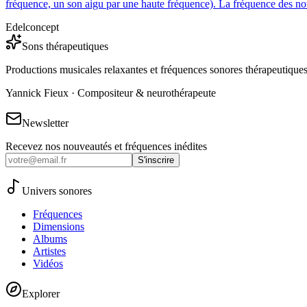
fréquence, un son aigu par une haute fréquence). La fréquence des note
Edelconcept
Sons thérapeutiques
Productions musicales relaxantes et fréquences sonores thérapeutique
Yannick Fieux · Compositeur & neurothérapeute
Newsletter
Recevez nos nouveautés et fréquences inédites
S'inscrire
Univers sonores
Fréquences
Dimensions
Albums
Artistes
Vidéos
Explorer