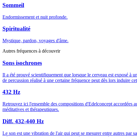
Sommeil
Endormissement et nuit profonde.
Spiritualité
Mystique, pardon, voyages d'âme.
Autres fréquences à découvrir
Sons isochrones
Il a été prouvé scientifiquement que lorsque le cerveau est exposé à 
de percussion réalisé à une certaine fréquence peut dès lors induire ce
432 Hz
Retrouvez ici l'ensemble des compositions d'Edelconcept accordées a
méditatives et thérapeutiques.
Diff. 432-440 Hz
Le son est une vibration de l'air qui peut se mesurer entre autres par s