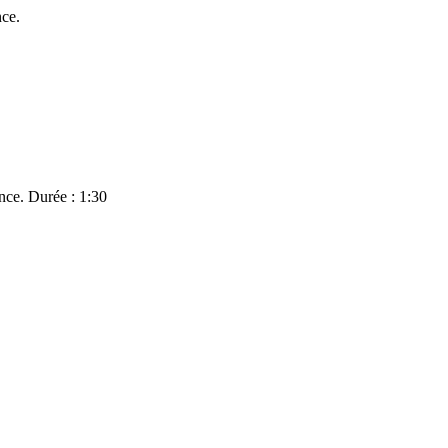
nce.
ance. Durée : 1:30