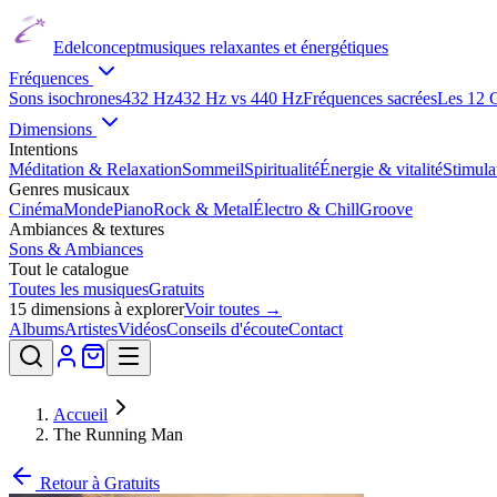
Edelconcept
musiques relaxantes et énergétiques
Fréquences
Sons isochrones
432 Hz
432 Hz vs 440 Hz
Fréquences sacrées
Les 12 
Dimensions
Intentions
Méditation & Relaxation
Sommeil
Spiritualité
Énergie & vitalité
Stimul
Genres musicaux
Cinéma
Monde
Piano
Rock & Metal
Électro & Chill
Groove
Ambiances & textures
Sons & Ambiances
Tout le catalogue
Toutes les musiques
Gratuits
15
dimensions à explorer
Voir toutes →
Albums
Artistes
Vidéos
Conseils d'écoute
Contact
Accueil
The Running Man
Retour à
Gratuits