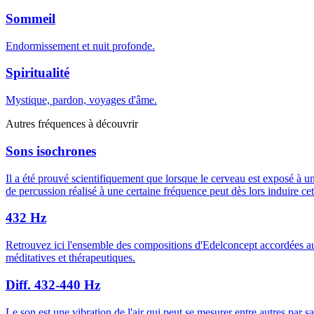
Sommeil
Endormissement et nuit profonde.
Spiritualité
Mystique, pardon, voyages d'âme.
Autres fréquences à découvrir
Sons isochrones
Il a été prouvé scientifiquement que lorsque le cerveau est exposé à 
de percussion réalisé à une certaine fréquence peut dès lors induire ce
432 Hz
Retrouvez ici l'ensemble des compositions d'Edelconcept accordées a
méditatives et thérapeutiques.
Diff. 432-440 Hz
Le son est une vibration de l'air qui peut se mesurer entre autres par s