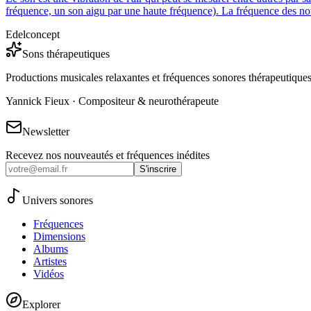
fréquence, un son aigu par une haute fréquence). La fréquence des note
Edelconcept
Sons thérapeutiques
Productions musicales relaxantes et fréquences sonores thérapeutique
Yannick Fieux · Compositeur & neurothérapeute
Newsletter
Recevez nos nouveautés et fréquences inédites
S'inscrire
Univers sonores
Fréquences
Dimensions
Albums
Artistes
Vidéos
Explorer