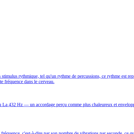
un stimulus rythmique, tel qu'un rythme de percussions, ce rythme est re
tte fréquence dans le cerveau.
u La 432 Hz — un accordage perçu comme plus chaleureux et enveloppan
a fréquence, c'est-à-dire par son nombre de vibrations par seconde, ce qu