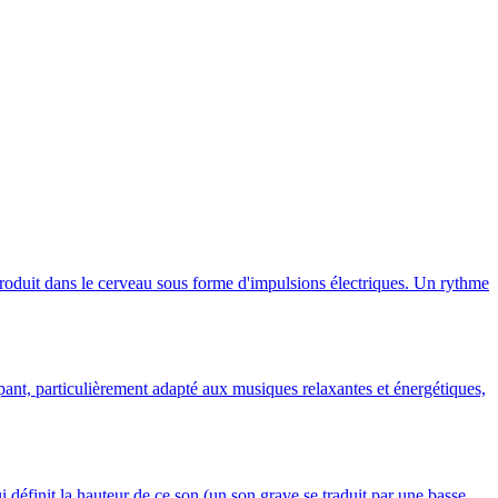
produit dans le cerveau sous forme d'impulsions électriques. Un rythme
t, particulièrement adapté aux musiques relaxantes et énergétiques,
i définit la hauteur de ce son (un son grave se traduit par une basse