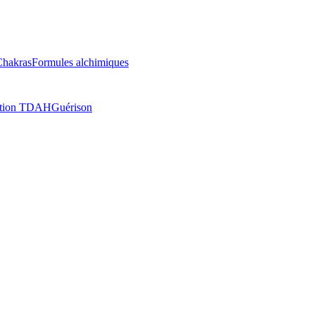
Chakras
Formules alchimiques
ation TDAH
Guérison