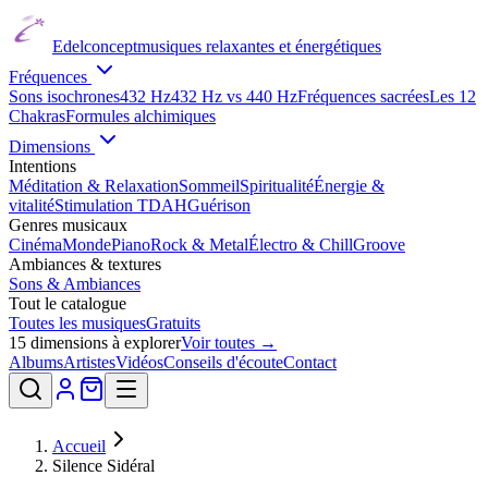
Edelconcept
musiques relaxantes et énergétiques
Fréquences
Sons isochrones
432 Hz
432 Hz vs 440 Hz
Fréquences sacrées
Les 12
Chakras
Formules alchimiques
Dimensions
Intentions
Méditation & Relaxation
Sommeil
Spiritualité
Énergie &
vitalité
Stimulation TDAH
Guérison
Genres musicaux
Cinéma
Monde
Piano
Rock & Metal
Électro & Chill
Groove
Ambiances & textures
Sons & Ambiances
Tout le catalogue
Toutes les musiques
Gratuits
15
dimensions à explorer
Voir toutes →
Albums
Artistes
Vidéos
Conseils d'écoute
Contact
Accueil
Silence Sidéral