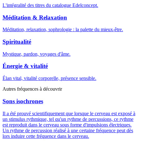
L'intégralité des titres du catalogue Edelconcept.
Méditation & Relaxation
Méditation, relaxation, sophrologie : la palette du mieux-être.
Spiritualité
Mystique, pardon, voyages d'âme.
Énergie & vitalité
Élan vital, vitalité corporelle, présence sensible.
Autres fréquences à découvrir
Sons isochrones
Il a été prouvé scientifiquement que lorsque le cerveau est exposé à
un stimulus rythmique, tel qu'un rythme de percussions, ce rythme
est reproduit dans le cerveau sous forme d'impulsions électriques.
Un rythme de percussion réalisé à une certaine fréquence peut dès
lors induire cette fréquence dans le cerveau.