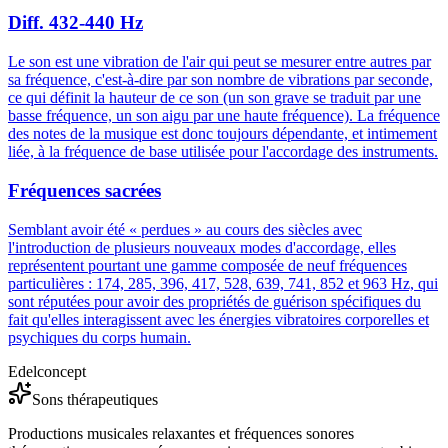
Diff. 432-440 Hz
Le son est une vibration de l'air qui peut se mesurer entre autres par
sa fréquence, c'est-à-dire par son nombre de vibrations par seconde,
ce qui définit la hauteur de ce son (un son grave se traduit par une
basse fréquence, un son aigu par une haute fréquence). La fréquence
des notes de la musique est donc toujours dépendante, et intimement
liée, à la fréquence de base utilisée pour l'accordage des instruments.
Fréquences sacrées
Semblant avoir été « perdues » au cours des siècles avec
l'introduction de plusieurs nouveaux modes d'accordage, elles
représentent pourtant une gamme composée de neuf fréquences
particulières : 174, 285, 396, 417, 528, 639, 741, 852 et 963 Hz, qui
sont réputées pour avoir des propriétés de guérison spécifiques du
fait qu'elles interagissent avec les énergies vibratoires corporelles et
psychiques du corps humain.
Edelconcept
Sons thérapeutiques
Productions musicales relaxantes et fréquences sonores