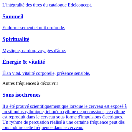
L'intégralité des titres du catalogue Edelconcept.
Sommeil
Endormissement et nuit profonde.
Spiritualité
Mystique, pardon, voyages d'âme.
Énergie & vitalité
Élan vital, vitalité corporelle, présence sensible.
Autres fréquences à découvrir
Sons isochrones
Il a été prouvé scientifiquement que lorsque le cerveau est exposé à
un stimulus rythmique, tel qu'un rythme de percussions, ce rythme
est reproduit dans le cerveau sous forme d'impulsions électriques.
Un rythme de percussion réalisé à une certaine fréquence peut dès
lors induire cette fréquence dans le cerveau.