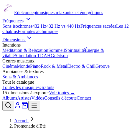
Edelconcept
musiques relaxantes et énergétiques
Fréquences
Sons isochrones
432 Hz
432 Hz vs 440 Hz
Fréquences sacrées
Les 12
Chakras
Formules alchimiques
Dimensions
Intentions
Méditation & Relaxation
Sommeil
Spiritualité
Énergie &
vitalité
Stimulation TDAH
Guérison
Genres musicaux
Cinéma
Monde
Piano
Rock & Metal
Électro & Chill
Groove
Ambiances & textures
Sons & Ambiances
Tout le catalogue
Toutes les musiques
Gratuits
15
dimensions à explorer
Voir toutes →
Albums
Artistes
Vidéos
Conseils d'écoute
Contact
Accueil
Promenade d'Eté