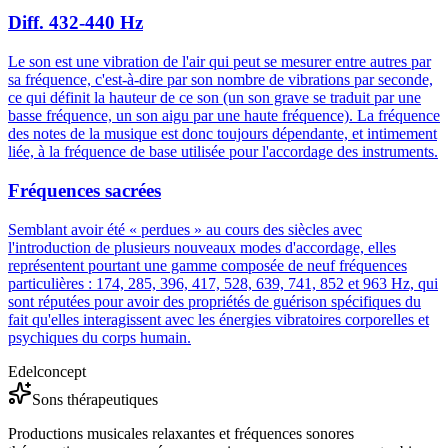
Diff. 432-440 Hz
Le son est une vibration de l'air qui peut se mesurer entre autres par
sa fréquence, c'est-à-dire par son nombre de vibrations par seconde,
ce qui définit la hauteur de ce son (un son grave se traduit par une
basse fréquence, un son aigu par une haute fréquence). La fréquence
des notes de la musique est donc toujours dépendante, et intimement
liée, à la fréquence de base utilisée pour l'accordage des instruments.
Fréquences sacrées
Semblant avoir été « perdues » au cours des siècles avec
l'introduction de plusieurs nouveaux modes d'accordage, elles
représentent pourtant une gamme composée de neuf fréquences
particulières : 174, 285, 396, 417, 528, 639, 741, 852 et 963 Hz, qui
sont réputées pour avoir des propriétés de guérison spécifiques du
fait qu'elles interagissent avec les énergies vibratoires corporelles et
psychiques du corps humain.
Edelconcept
Sons thérapeutiques
Productions musicales relaxantes et fréquences sonores