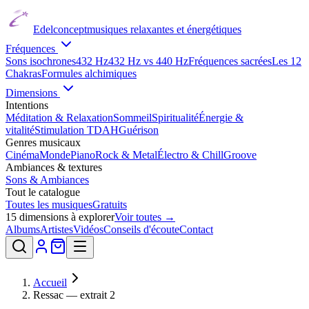
Edelconcept
musiques relaxantes et énergétiques
Fréquences
Sons isochrones
432 Hz
432 Hz vs 440 Hz
Fréquences sacrées
Les 12
Chakras
Formules alchimiques
Dimensions
Intentions
Méditation & Relaxation
Sommeil
Spiritualité
Énergie &
vitalité
Stimulation TDAH
Guérison
Genres musicaux
Cinéma
Monde
Piano
Rock & Metal
Électro & Chill
Groove
Ambiances & textures
Sons & Ambiances
Tout le catalogue
Toutes les musiques
Gratuits
15
dimensions à explorer
Voir toutes →
Albums
Artistes
Vidéos
Conseils d'écoute
Contact
Accueil
Ressac — extrait 2