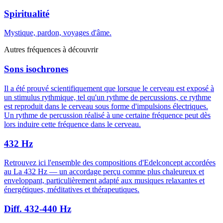
Spiritualité
Mystique, pardon, voyages d'âme.
Autres fréquences à découvrir
Sons isochrones
Il a été prouvé scientifiquement que lorsque le cerveau est exposé à
un stimulus rythmique, tel qu'un rythme de percussions, ce rythme
est reproduit dans le cerveau sous forme d'impulsions électriques.
Un rythme de percussion réalisé à une certaine fréquence peut dès
lors induire cette fréquence dans le cerveau.
432 Hz
Retrouvez ici l'ensemble des compositions d'Edelconcept accordées
au La 432 Hz — un accordage perçu comme plus chaleureux et
enveloppant, particulièrement adapté aux musiques relaxantes et
énergétiques, méditatives et thérapeutiques.
Diff. 432-440 Hz