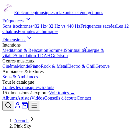
Edelconcept
musiques relaxantes et énergétiques
Fréquences
Sons isochrones
432 Hz
432 Hz vs 440 Hz
Fréquences sacrées
Les 12
Chakras
Formules alchimiques
Dimensions
Intentions
Méditation & Relaxation
Sommeil
Spiritualité
Énergie &
vitalité
Stimulation TDAH
Guérison
Genres musicaux
Cinéma
Monde
Piano
Rock & Metal
Électro & Chill
Groove
Ambiances & textures
Sons & Ambiances
Tout le catalogue
Toutes les musiques
Gratuits
15
dimensions à explorer
Voir toutes →
Albums
Artistes
Vidéos
Conseils d'écoute
Contact
Accueil
Pink Sky