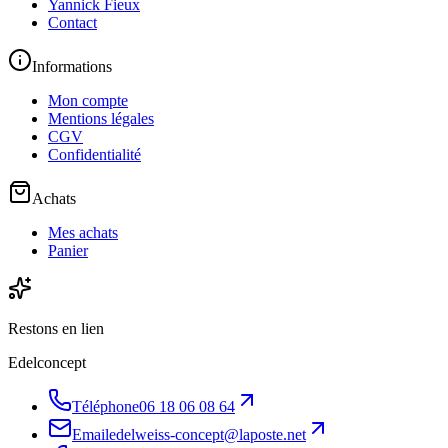
Yannick Fieux
Contact
Informations
Mon compte
Mentions légales
CGV
Confidentialité
Achats
Mes achats
Panier
Restons en lien
Edelconcept
Téléphone
06 18 06 08 64
Email
edelweiss-concept@laposte.net