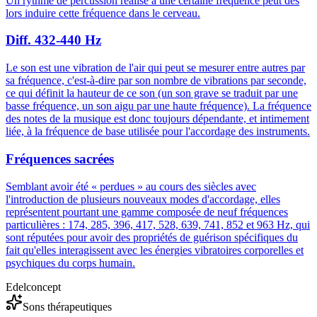
Un rythme de percussion réalisé à une certaine fréquence peut dès
lors induire cette fréquence dans le cerveau.
Diff. 432-440 Hz
Le son est une vibration de l'air qui peut se mesurer entre autres par
sa fréquence, c'est-à-dire par son nombre de vibrations par seconde,
ce qui définit la hauteur de ce son (un son grave se traduit par une
basse fréquence, un son aigu par une haute fréquence). La fréquence
des notes de la musique est donc toujours dépendante, et intimement
liée, à la fréquence de base utilisée pour l'accordage des instruments.
Fréquences sacrées
Semblant avoir été « perdues » au cours des siècles avec
l'introduction de plusieurs nouveaux modes d'accordage, elles
représentent pourtant une gamme composée de neuf fréquences
particulières : 174, 285, 396, 417, 528, 639, 741, 852 et 963 Hz, qui
sont réputées pour avoir des propriétés de guérison spécifiques du
fait qu'elles interagissent avec les énergies vibratoires corporelles et
psychiques du corps humain.
Edelconcept
Sons thérapeutiques