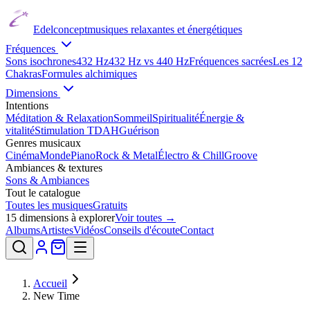
Edelconcept
musiques relaxantes et énergétiques
Fréquences
Sons isochrones
432 Hz
432 Hz vs 440 Hz
Fréquences sacrées
Les 12
Chakras
Formules alchimiques
Dimensions
Intentions
Méditation & Relaxation
Sommeil
Spiritualité
Énergie &
vitalité
Stimulation TDAH
Guérison
Genres musicaux
Cinéma
Monde
Piano
Rock & Metal
Électro & Chill
Groove
Ambiances & textures
Sons & Ambiances
Tout le catalogue
Toutes les musiques
Gratuits
15
dimensions à explorer
Voir toutes →
Albums
Artistes
Vidéos
Conseils d'écoute
Contact
Accueil
New Time