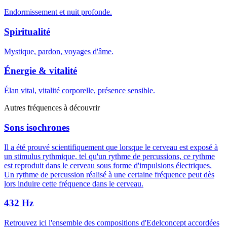
Endormissement et nuit profonde.
Spiritualité
Mystique, pardon, voyages d'âme.
Énergie & vitalité
Élan vital, vitalité corporelle, présence sensible.
Autres fréquences à découvrir
Sons isochrones
Il a été prouvé scientifiquement que lorsque le cerveau est exposé à
un stimulus rythmique, tel qu'un rythme de percussions, ce rythme
est reproduit dans le cerveau sous forme d'impulsions électriques.
Un rythme de percussion réalisé à une certaine fréquence peut dès
lors induire cette fréquence dans le cerveau.
432 Hz
Retrouvez ici l'ensemble des compositions d'Edelconcept accordées