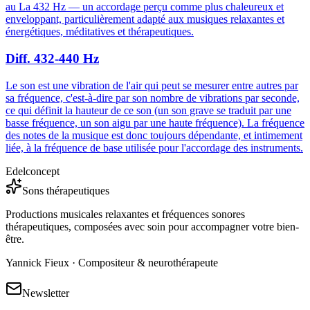
au La 432 Hz — un accordage perçu comme plus chaleureux et
enveloppant, particulièrement adapté aux musiques relaxantes et
énergétiques, méditatives et thérapeutiques.
Diff. 432-440 Hz
Le son est une vibration de l'air qui peut se mesurer entre autres par
sa fréquence, c'est-à-dire par son nombre de vibrations par seconde,
ce qui définit la hauteur de ce son (un son grave se traduit par une
basse fréquence, un son aigu par une haute fréquence). La fréquence
des notes de la musique est donc toujours dépendante, et intimement
liée, à la fréquence de base utilisée pour l'accordage des instruments.
Edelconcept
Sons thérapeutiques
Productions musicales relaxantes et fréquences sonores
thérapeutiques, composées avec soin pour accompagner votre bien-
être.
Yannick Fieux · Compositeur & neurothérapeute
Newsletter