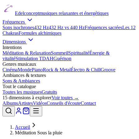
Edelconcept
musiques relaxantes et énergétiques
Fréquences
Sons isochrones
432 Hz
432 Hz vs 440 Hz
Fréquences sacrées
Les 12
Chakras
Formules alchimiques
Dimensions
Intentions
Méditation & Relaxation
Sommeil
Spiritualité
Énergie &
vitalité
Stimulation TDAH
Guérison
Genres musicaux
Cinéma
Monde
Piano
Rock & Metal
Électro & Chill
Groove
Ambiances & textures
Sons & Ambiances
Tout le catalogue
Toutes les musiques
Gratuits
15
dimensions à explorer
Voir toutes →
Albums
Artistes
Vidéos
Conseils d'écoute
Contact
Accueil
Méditation Sous la pluie