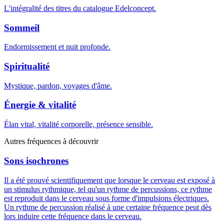
L'intégralité des titres du catalogue Edelconcept.
Sommeil
Endormissement et nuit profonde.
Spiritualité
Mystique, pardon, voyages d'âme.
Énergie & vitalité
Élan vital, vitalité corporelle, présence sensible.
Autres fréquences à découvrir
Sons isochrones
Il a été prouvé scientifiquement que lorsque le cerveau est exposé à
un stimulus rythmique, tel qu'un rythme de percussions, ce rythme
est reproduit dans le cerveau sous forme d'impulsions électriques.
Un rythme de percussion réalisé à une certaine fréquence peut dès
lors induire cette fréquence dans le cerveau.