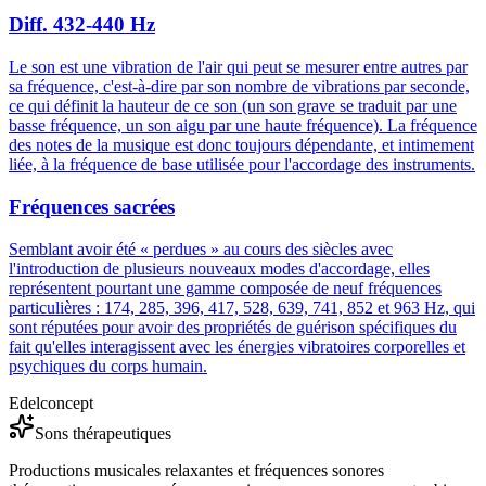
Diff. 432-440 Hz
Le son est une vibration de l'air qui peut se mesurer entre autres par
sa fréquence, c'est-à-dire par son nombre de vibrations par seconde,
ce qui définit la hauteur de ce son (un son grave se traduit par une
basse fréquence, un son aigu par une haute fréquence). La fréquence
des notes de la musique est donc toujours dépendante, et intimement
liée, à la fréquence de base utilisée pour l'accordage des instruments.
Fréquences sacrées
Semblant avoir été « perdues » au cours des siècles avec
l'introduction de plusieurs nouveaux modes d'accordage, elles
représentent pourtant une gamme composée de neuf fréquences
particulières : 174, 285, 396, 417, 528, 639, 741, 852 et 963 Hz, qui
sont réputées pour avoir des propriétés de guérison spécifiques du
fait qu'elles interagissent avec les énergies vibratoires corporelles et
psychiques du corps humain.
Edelconcept
Sons thérapeutiques
Productions musicales relaxantes et fréquences sonores