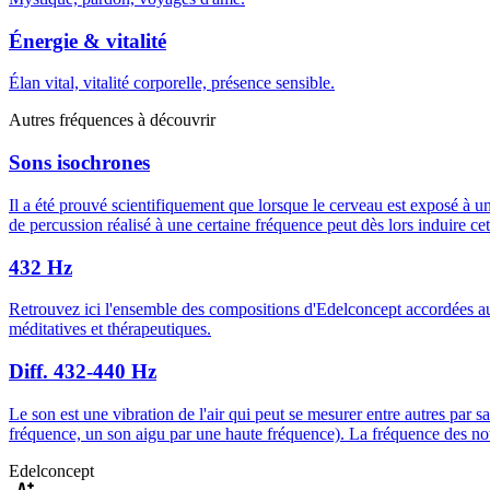
Énergie & vitalité
Élan vital, vitalité corporelle, présence sensible.
Autres fréquences à découvrir
Sons isochrones
Il a été prouvé scientifiquement que lorsque le cerveau est exposé à 
de percussion réalisé à une certaine fréquence peut dès lors induire ce
432 Hz
Retrouvez ici l'ensemble des compositions d'Edelconcept accordées a
méditatives et thérapeutiques.
Diff. 432-440 Hz
Le son est une vibration de l'air qui peut se mesurer entre autres par s
fréquence, un son aigu par une haute fréquence). La fréquence des note
Edelconcept