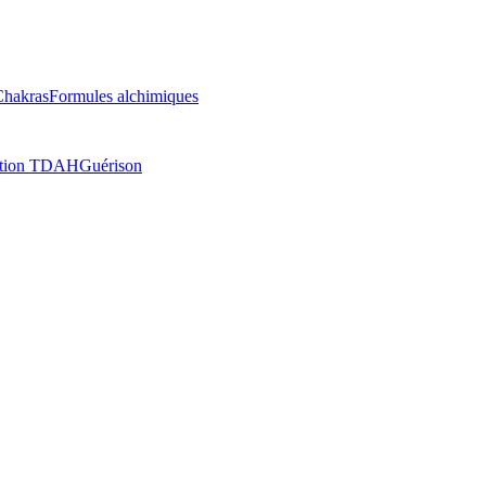
Chakras
Formules alchimiques
ation TDAH
Guérison