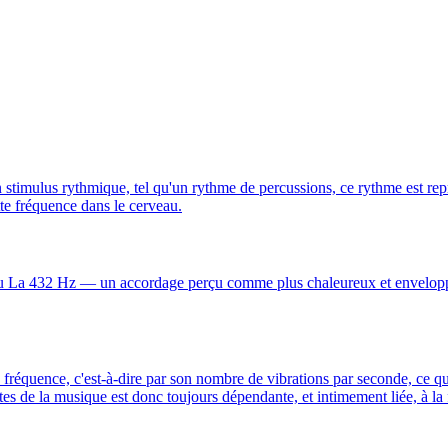
un stimulus rythmique, tel qu'un rythme de percussions, ce rythme est re
tte fréquence dans le cerveau.
u La 432 Hz — un accordage perçu comme plus chaleureux et enveloppan
a fréquence, c'est-à-dire par son nombre de vibrations par seconde, ce qu
s de la musique est donc toujours dépendante, et intimement liée, à la 