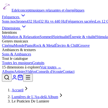
Edelconcept
musiques relaxantes et énergétiques
Fréquences
Sons isochrones
432 Hz
432 Hz vs 440 Hz
Fréquences sacrées
Les 12 
Dimensions
Intentions
Méditation & Relaxation
Sommeil
Spiritualité
Énergie & vitalité
Stimul
Genres musicaux
Cinéma
Monde
Piano
Rock & Metal
Électro & Chill
Groove
Ambiances & textures
Sons & Ambiances
Tout le catalogue
Toutes les musiques
Gratuits
15
dimensions à explorer
Voir toutes →
Albums
Artistes
Vidéos
Conseils d'écoute
Contact
Accueil
Lumières de L'Au-delà Album
Le Praticien De Lumiere