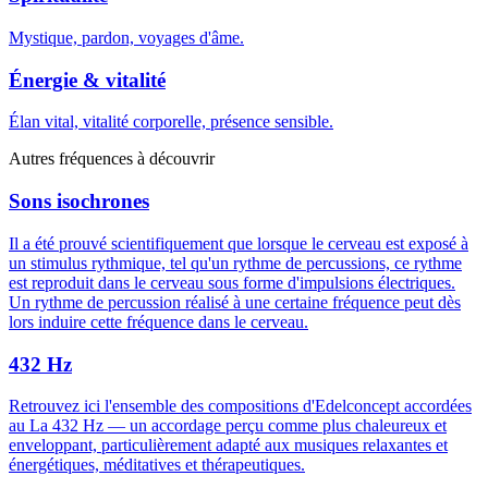
Mystique, pardon, voyages d'âme.
Énergie & vitalité
Élan vital, vitalité corporelle, présence sensible.
Autres fréquences à découvrir
Sons isochrones
Il a été prouvé scientifiquement que lorsque le cerveau est exposé à
un stimulus rythmique, tel qu'un rythme de percussions, ce rythme
est reproduit dans le cerveau sous forme d'impulsions électriques.
Un rythme de percussion réalisé à une certaine fréquence peut dès
lors induire cette fréquence dans le cerveau.
432 Hz
Retrouvez ici l'ensemble des compositions d'Edelconcept accordées
au La 432 Hz — un accordage perçu comme plus chaleureux et
enveloppant, particulièrement adapté aux musiques relaxantes et
énergétiques, méditatives et thérapeutiques.