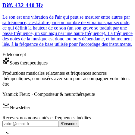
Diff. 432-440 Hz
Le son est une vibration de l'air qui peut se mesurer entre autres par
sa fréquence, c'est-à-dire par son nombre de vibrations par seconde,
ce qui définit la hauteur de ce son (un son grave se traduit par une
basse fréquence, un son aigu par une haute fréquence). La fréquence
des notes de la musique est donc toujours dépendante, et intimement
liée, à la fréquence de base utilisée pour l'accordage des instruments.
Edelconcept
Sons thérapeutiques
Productions musicales relaxantes et fréquences sonores
thérapeutiques, composées avec soin pour accompagner votre bien-
être.
Yannick Fieux · Compositeur & neurothérapeute
Newsletter
Recevez nos nouveautés et fréquences inédites
S'inscrire