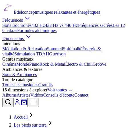
Edelconcept
musiques relaxantes et énergétiques
Fréquences
Sons isochrones
432 Hz
432 Hz vs 440 Hz
Fréquences sacrées
Les 12
Chakras
Formules alchimiques
Dimensions
Intentions
Méditation & Relaxation
Sommeil
Spiritualité
Énergie &
vitalité
Stimulation TDAH
Guérison
Genres musicaux
Cinéma
Monde
Piano
Rock & Metal
Électro & Chill
Groove
Ambiances & textures
Sons & Ambiances
Tout le catalogue
Toutes les musiques
Gratuits
15
dimensions à explorer
Voir toutes →
Albums
Artistes
Vidéos
Conseils d'écoute
Contact
Accueil
Les pieds sur terre