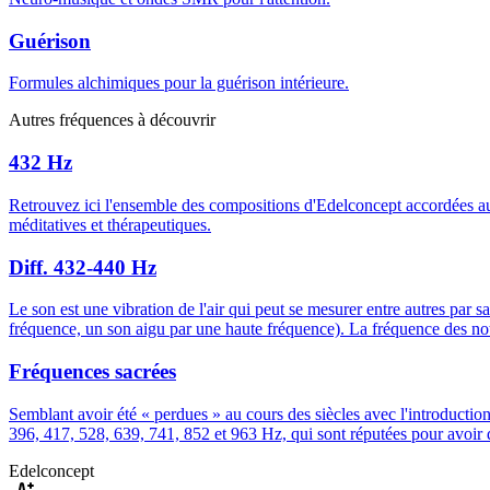
Guérison
Formules alchimiques pour la guérison intérieure.
Autres fréquences à découvrir
432 Hz
Retrouvez ici l'ensemble des compositions d'Edelconcept accordées a
méditatives et thérapeutiques.
Diff. 432-440 Hz
Le son est une vibration de l'air qui peut se mesurer entre autres par s
fréquence, un son aigu par une haute fréquence). La fréquence des note
Fréquences sacrées
Semblant avoir été « perdues » au cours des siècles avec l'introduct
396, 417, 528, 639, 741, 852 et 963 Hz, qui sont réputées pour avoir de
Edelconcept