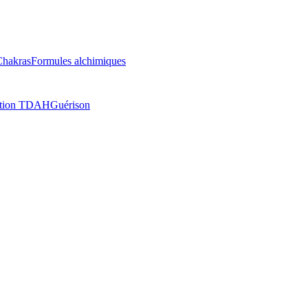
Chakras
Formules alchimiques
ation TDAH
Guérison