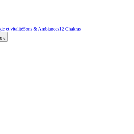
ie et vitalité
Sons & Ambiances
12 Chakras
0 €