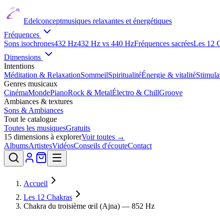
Edelconcept
musiques relaxantes et énergétiques
Fréquences
Sons isochrones
432 Hz
432 Hz vs 440 Hz
Fréquences sacrées
Les 12 
Dimensions
Intentions
Méditation & Relaxation
Sommeil
Spiritualité
Énergie & vitalité
Stimul
Genres musicaux
Cinéma
Monde
Piano
Rock & Metal
Électro & Chill
Groove
Ambiances & textures
Sons & Ambiances
Tout le catalogue
Toutes les musiques
Gratuits
15
dimensions à explorer
Voir toutes →
Albums
Artistes
Vidéos
Conseils d'écoute
Contact
Accueil
Les 12 Chakras
Chakra du troisième œil (Ajna) — 852 Hz