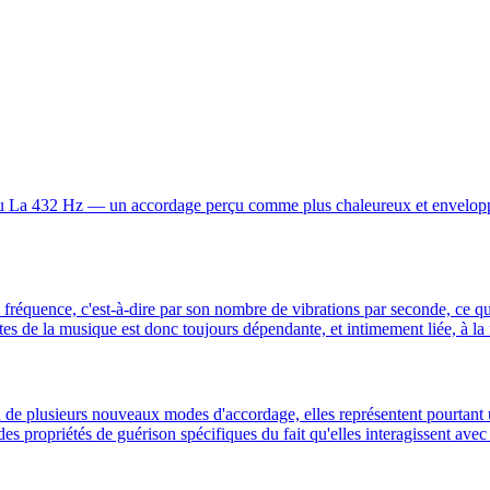
u La 432 Hz — un accordage perçu comme plus chaleureux et enveloppan
a fréquence, c'est-à-dire par son nombre de vibrations par seconde, ce qu
s de la musique est donc toujours dépendante, et intimement liée, à la 
ion de plusieurs nouveaux modes d'accordage, elles représentent pourtan
s propriétés de guérison spécifiques du fait qu'elles interagissent avec