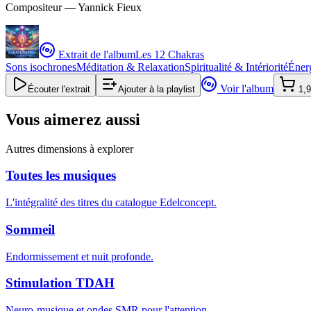
Compositeur —
Yannick Fieux
Extrait de l'album
Les 12 Chakras
Sons isochrones
Méditation & Relaxation
Spiritualité & Intériorité
Énerg
Voir l'album
Écouter l'extrait
Ajouter à la playlist
1,9
Vous aimerez aussi
Autres dimensions à explorer
Toutes les musiques
L'intégralité des titres du catalogue Edelconcept.
Sommeil
Endormissement et nuit profonde.
Stimulation TDAH
Neuro-musique et ondes SMR pour l'attention.