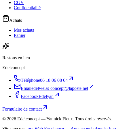
CGV
Confidentialité
Achats
Mes achats
Panier
Restons en lien
Edelconcept
Téléphone
06 18 06 08 64
Email
edelweiss-concept@laposte.net
Facebook
Edelyan
Formulaire de contact
©
2026
Edelconcept — Yannick Fieux. Tous droits réservés.
Site créé par
Jura Web Excellence — Agence web dans le Jura