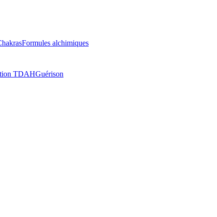
Chakras
Formules alchimiques
ation TDAH
Guérison