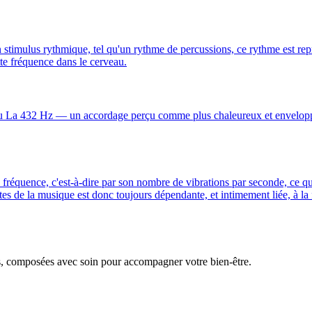
un stimulus rythmique, tel qu'un rythme de percussions, ce rythme est re
tte fréquence dans le cerveau.
u La 432 Hz — un accordage perçu comme plus chaleureux et enveloppan
a fréquence, c'est-à-dire par son nombre de vibrations par seconde, ce qu
s de la musique est donc toujours dépendante, et intimement liée, à la 
s, composées avec soin pour accompagner votre bien-être.