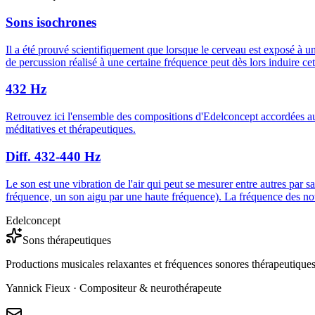
Sons isochrones
Il a été prouvé scientifiquement que lorsque le cerveau est exposé à 
de percussion réalisé à une certaine fréquence peut dès lors induire ce
432 Hz
Retrouvez ici l'ensemble des compositions d'Edelconcept accordées a
méditatives et thérapeutiques.
Diff. 432-440 Hz
Le son est une vibration de l'air qui peut se mesurer entre autres par s
fréquence, un son aigu par une haute fréquence). La fréquence des note
Edelconcept
Sons thérapeutiques
Productions musicales relaxantes et fréquences sonores thérapeutique
Yannick Fieux · Compositeur & neurothérapeute