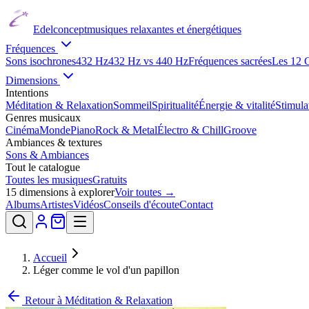
Edelconcept
musiques relaxantes et énergétiques
Fréquences
Sons isochrones
432 Hz
432 Hz vs 440 Hz
Fréquences sacrées
Les 12 
Dimensions
Intentions
Méditation & Relaxation
Sommeil
Spiritualité
Énergie & vitalité
Stimul
Genres musicaux
Cinéma
Monde
Piano
Rock & Metal
Électro & Chill
Groove
Ambiances & textures
Sons & Ambiances
Tout le catalogue
Toutes les musiques
Gratuits
15
dimensions à explorer
Voir toutes →
Albums
Artistes
Vidéos
Conseils d'écoute
Contact
Accueil
Léger comme le vol d'un papillon
Retour à
Méditation & Relaxation