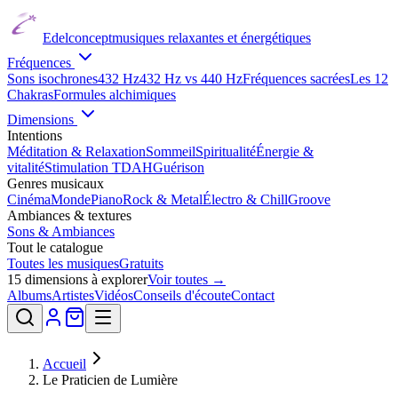
Edelconcept
musiques relaxantes et énergétiques
Fréquences
Sons isochrones
432 Hz
432 Hz vs 440 Hz
Fréquences sacrées
Les 12
Chakras
Formules alchimiques
Dimensions
Intentions
Méditation & Relaxation
Sommeil
Spiritualité
Énergie &
vitalité
Stimulation TDAH
Guérison
Genres musicaux
Cinéma
Monde
Piano
Rock & Metal
Électro & Chill
Groove
Ambiances & textures
Sons & Ambiances
Tout le catalogue
Toutes les musiques
Gratuits
15
dimensions à explorer
Voir toutes →
Albums
Artistes
Vidéos
Conseils d'écoute
Contact
Accueil
Le Praticien de Lumière