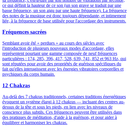
sa fréquence, c'est-à-dire par son nombre de vibrations par seconde,
ce qui définit la hauteur de ce son (un son grave se traduit par une
basse fréquence, un son aigu par une haute fréquence). La fréquence
des notes de la musique est donc toujours dépendante, et intimement
liée, à la fréquence de base utilisée pour l'accordage des instruments.
Fréquences sacrées
Semblant avoir été « perdues » au cours des siècles avec
l'introduction de plusieurs nouveaux modes d'accordage, elles
représentent pourtant une gamme composée de neuf fréquences
particulières : 174, 285, 396, 417, 528, 639, 741, 852 et 963 Hz, qui
sont réputées pour avoir des propriétés de guérison spécifiques du
fait qu'elles interagissent avec les énergies vibratoires corporelles et
psychiques du corps humain.
12 Chakras
Au-delà des 7 chakras traditionnels, certaines traditions énergétiques
évoquent un système élargi à 12 chakras — incluant des centres au-
dessus de la tête et sous les pieds, en lien avec les niveaux de
conscience plus subtils. Ces fréquences peuvent être utilisées dans
des pratiques de méditation, d'aide à la guérison, et pour aider à
équilibrer et harmoniser les chakras.