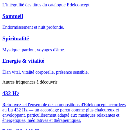
L'intégralité des titres du catalogue Edelconcept.
Sommeil
Endormissement et nuit profonde.
Spiritualité
Mystique, pardon, voyages d'âme.
Énergie & vitalité
Élan vital, vitalité corporelle, présence sensible.
Autres fréquences à découvrir
432 Hz
Retrouvez ici l'ensemble des compositions d'Edelconcept accordées
au La 432 Hz — un accordage perçu comme plus chaleureux et
enveloppant, particulièrement adapté aux musiques relaxantes et
énergétiques, méditatives et thérapeutiques.