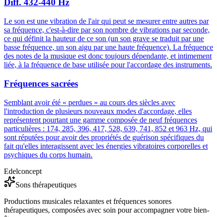
Diff. 432-440 Hz
Le son est une vibration de l'air qui peut se mesurer entre autres par
sa fréquence, c'est-à-dire par son nombre de vibrations par seconde,
ce qui définit la hauteur de ce son (un son grave se traduit par une
basse fréquence, un son aigu par une haute fréquence). La fréquence
des notes de la musique est donc toujours dépendante, et intimement
liée, à la fréquence de base utilisée pour l'accordage des instruments.
Fréquences sacrées
Semblant avoir été « perdues » au cours des siècles avec
l'introduction de plusieurs nouveaux modes d'accordage, elles
représentent pourtant une gamme composée de neuf fréquences
particulières : 174, 285, 396, 417, 528, 639, 741, 852 et 963 Hz, qui
sont réputées pour avoir des propriétés de guérison spécifiques du
fait qu'elles interagissent avec les énergies vibratoires corporelles et
psychiques du corps humain.
Edelconcept
Sons thérapeutiques
Productions musicales relaxantes et fréquences sonores
thérapeutiques, composées avec soin pour accompagner votre bien-