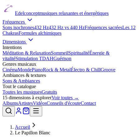
Edelconcept
musiques relaxantes et énergétiques
Fréquences
Sons isochrones
432 Hz
432 Hz vs 440 Hz
Fréquences sacrées
Les 12
Chakras
Formules alchimiques
Dimensions
Intentions
Méditation & Relaxation
Sommeil
Spiritualité
Énergie &
vitalité
Stimulation TDAH
Guérison
Genres musicaux
Cinéma
Monde
Piano
Rock & Metal
Électro & Chill
Groove
Ambiances & textures
Sons & Ambiances
Tout le catalogue
Toutes les musiques
Gratuits
15
dimensions à explorer
Voir toutes →
Albums
Artistes
Vidéos
Conseils d'écoute
Contact
Accueil
Le Papillon Blanc