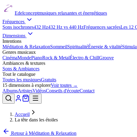
Edelconcept
musiques relaxantes et énergétiques
Fréquences
Sons isochrones
432 Hz
432 Hz vs 440 Hz
Fréquences sacrées
Les 12 
Dimensions
Intentions
Méditation & Relaxation
Sommeil
Spiritualité
Énergie & vitalité
Stimul
Genres musicaux
Cinéma
Monde
Piano
Rock & Metal
Électro & Chill
Groove
Ambiances & textures
Sons & Ambiances
Tout le catalogue
Toutes les musiques
Gratuits
15
dimensions à explorer
Voir toutes →
Albums
Artistes
Vidéos
Conseils d'écoute
Contact
Accueil
La tête dans les étoiles
Retour à
Méditation & Relaxation