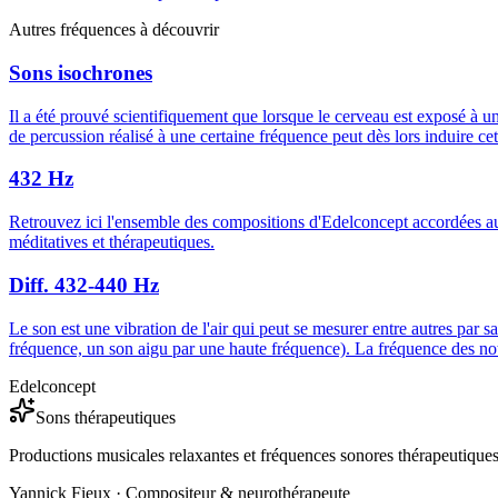
Autres fréquences à découvrir
Sons isochrones
Il a été prouvé scientifiquement que lorsque le cerveau est exposé à 
de percussion réalisé à une certaine fréquence peut dès lors induire ce
432 Hz
Retrouvez ici l'ensemble des compositions d'Edelconcept accordées a
méditatives et thérapeutiques.
Diff. 432-440 Hz
Le son est une vibration de l'air qui peut se mesurer entre autres par s
fréquence, un son aigu par une haute fréquence). La fréquence des note
Edelconcept
Sons thérapeutiques
Productions musicales relaxantes et fréquences sonores thérapeutique
Yannick Fieux · Compositeur & neurothérapeute