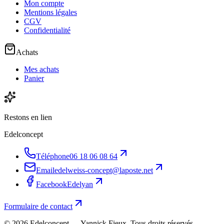
Mon compte
Mentions légales
CGV
Confidentialité
Achats
Mes achats
Panier
Restons en lien
Edelconcept
Téléphone
06 18 06 08 64
Email
edelweiss-concept@laposte.net
Facebook
Edelyan
Formulaire de contact
©
2026
Edelconcept — Yannick Fieux. Tous droits réservés.