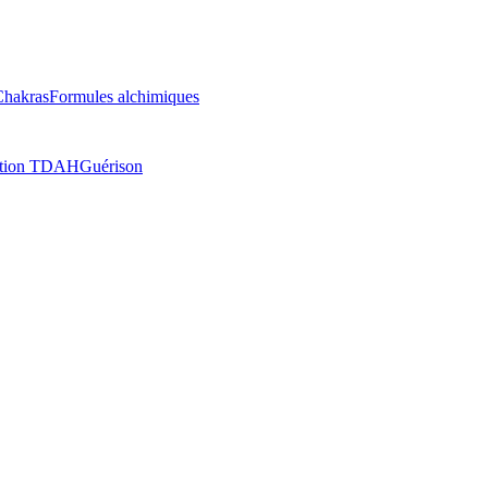
Chakras
Formules alchimiques
ation TDAH
Guérison