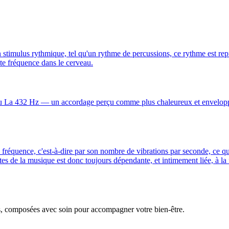
un stimulus rythmique, tel qu'un rythme de percussions, ce rythme est re
tte fréquence dans le cerveau.
u La 432 Hz — un accordage perçu comme plus chaleureux et enveloppan
a fréquence, c'est-à-dire par son nombre de vibrations par seconde, ce qu
s de la musique est donc toujours dépendante, et intimement liée, à la 
s, composées avec soin pour accompagner votre bien-être.