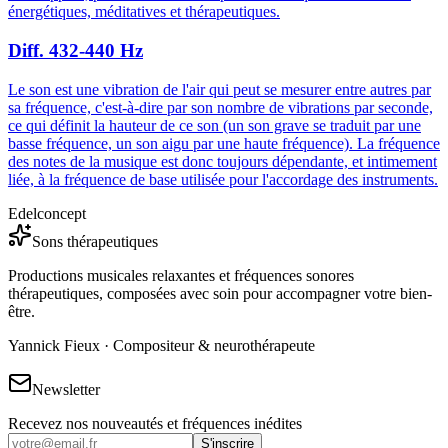
énergétiques, méditatives et thérapeutiques.
Diff. 432-440 Hz
Le son est une vibration de l'air qui peut se mesurer entre autres par
sa fréquence, c'est-à-dire par son nombre de vibrations par seconde,
ce qui définit la hauteur de ce son (un son grave se traduit par une
basse fréquence, un son aigu par une haute fréquence). La fréquence
des notes de la musique est donc toujours dépendante, et intimement
liée, à la fréquence de base utilisée pour l'accordage des instruments.
Edelconcept
Sons thérapeutiques
Productions musicales relaxantes et fréquences sonores
thérapeutiques, composées avec soin pour accompagner votre bien-
être.
Yannick Fieux · Compositeur & neurothérapeute
Newsletter
Recevez nos nouveautés et fréquences inédites
S'inscrire