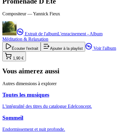
Promenade D Ete
Compositeur —
Yannick Fieux
Extrait de l'album
L'enracinement - Album
Méditation & Relaxation
Voir l'album
Écouter l'extrait
Ajouter à la playlist
1,90 €
Vous aimerez aussi
Autres dimensions à explorer
Toutes les musiques
L'intégralité des titres du catalogue Edelconcept.
Sommeil
Endormissement et nuit profonde.