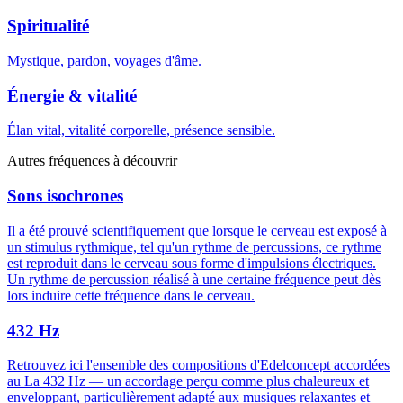
Spiritualité
Mystique, pardon, voyages d'âme.
Énergie & vitalité
Élan vital, vitalité corporelle, présence sensible.
Autres fréquences à découvrir
Sons isochrones
Il a été prouvé scientifiquement que lorsque le cerveau est exposé à
un stimulus rythmique, tel qu'un rythme de percussions, ce rythme
est reproduit dans le cerveau sous forme d'impulsions électriques.
Un rythme de percussion réalisé à une certaine fréquence peut dès
lors induire cette fréquence dans le cerveau.
432 Hz
Retrouvez ici l'ensemble des compositions d'Edelconcept accordées
au La 432 Hz — un accordage perçu comme plus chaleureux et
enveloppant, particulièrement adapté aux musiques relaxantes et