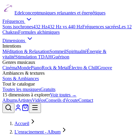
Edelconcept
musiques relaxantes et énergétiques
Fréquences
Sons isochrones
432 Hz
432 Hz vs 440 Hz
Fréquences sacrées
Les 12
Chakras
Formules alchimiques
Dimensions
Intentions
Méditation & Relaxation
Sommeil
Spiritualité
Énergie &
vitalité
Stimulation TDAH
Guérison
Genres musicaux
Cinéma
Monde
Piano
Rock & Metal
Électro & Chill
Groove
Ambiances & textures
Sons & Ambiances
Tout le catalogue
Toutes les musiques
Gratuits
15
dimensions à explorer
Voir toutes →
Albums
Artistes
Vidéos
Conseils d'écoute
Contact
Accueil
L'enracinement - Album