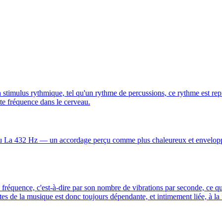
un stimulus rythmique, tel qu'un rythme de percussions, ce rythme est re
tte fréquence dans le cerveau.
u La 432 Hz — un accordage perçu comme plus chaleureux et enveloppan
a fréquence, c'est-à-dire par son nombre de vibrations par seconde, ce qu
s de la musique est donc toujours dépendante, et intimement liée, à la 