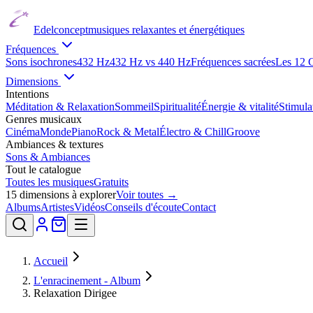
Edelconcept
musiques relaxantes et énergétiques
Fréquences
Sons isochrones
432 Hz
432 Hz vs 440 Hz
Fréquences sacrées
Les 12 
Dimensions
Intentions
Méditation & Relaxation
Sommeil
Spiritualité
Énergie & vitalité
Stimul
Genres musicaux
Cinéma
Monde
Piano
Rock & Metal
Électro & Chill
Groove
Ambiances & textures
Sons & Ambiances
Tout le catalogue
Toutes les musiques
Gratuits
15
dimensions à explorer
Voir toutes →
Albums
Artistes
Vidéos
Conseils d'écoute
Contact
Accueil
L'enracinement - Album
Relaxation Dirigee