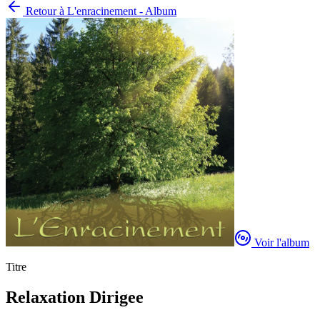
Retour à
L'enracinement - Album
Voir l'album
Titre
Relaxation Dirigee