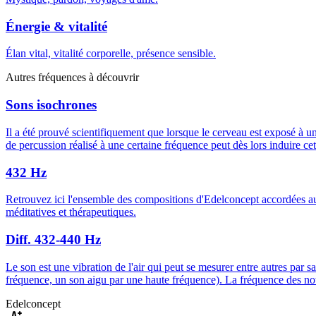
Énergie & vitalité
Élan vital, vitalité corporelle, présence sensible.
Autres fréquences à découvrir
Sons isochrones
Il a été prouvé scientifiquement que lorsque le cerveau est exposé à 
de percussion réalisé à une certaine fréquence peut dès lors induire ce
432 Hz
Retrouvez ici l'ensemble des compositions d'Edelconcept accordées a
méditatives et thérapeutiques.
Diff. 432-440 Hz
Le son est une vibration de l'air qui peut se mesurer entre autres par s
fréquence, un son aigu par une haute fréquence). La fréquence des note
Edelconcept