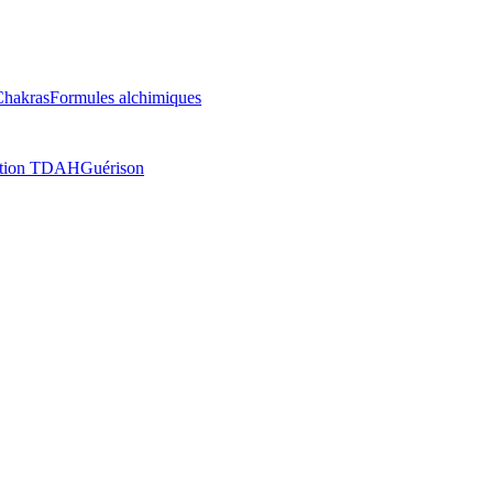
Chakras
Formules alchimiques
ation TDAH
Guérison