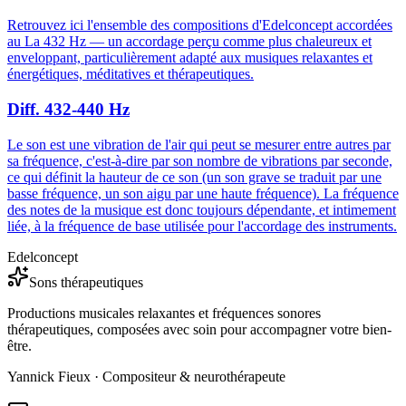
Retrouvez ici l'ensemble des compositions d'Edelconcept accordées
au La 432 Hz — un accordage perçu comme plus chaleureux et
enveloppant, particulièrement adapté aux musiques relaxantes et
énergétiques, méditatives et thérapeutiques.
Diff. 432-440 Hz
Le son est une vibration de l'air qui peut se mesurer entre autres par
sa fréquence, c'est-à-dire par son nombre de vibrations par seconde,
ce qui définit la hauteur de ce son (un son grave se traduit par une
basse fréquence, un son aigu par une haute fréquence). La fréquence
des notes de la musique est donc toujours dépendante, et intimement
liée, à la fréquence de base utilisée pour l'accordage des instruments.
Edelconcept
Sons thérapeutiques
Productions musicales relaxantes et fréquences sonores
thérapeutiques, composées avec soin pour accompagner votre bien-
être.
Yannick Fieux · Compositeur & neurothérapeute