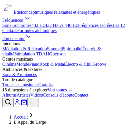
Edelconcept
musiques relaxantes et énergétiques
Fréquences
Sons isochrones
432 Hz
432 Hz vs 440 Hz
Fréquences sacrées
Les 12
Chakras
Formules alchimiques
Dimensions
Intentions
Méditation & Relaxation
Sommeil
Spiritualité
Énergie &
vitalité
Stimulation TDAH
Guérison
Genres musicaux
Cinéma
Monde
Piano
Rock & Metal
Électro & Chill
Groove
Ambiances & textures
Sons & Ambiances
Tout le catalogue
Toutes les musiques
Gratuits
15
dimensions à explorer
Voir toutes →
Albums
Artistes
Vidéos
Conseils d'écoute
Contact
Accueil
L'Appel du Large