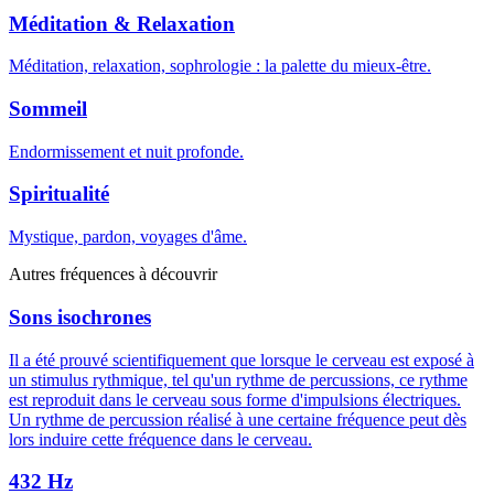
Méditation & Relaxation
Méditation, relaxation, sophrologie : la palette du mieux-être.
Sommeil
Endormissement et nuit profonde.
Spiritualité
Mystique, pardon, voyages d'âme.
Autres fréquences à découvrir
Sons isochrones
Il a été prouvé scientifiquement que lorsque le cerveau est exposé à
un stimulus rythmique, tel qu'un rythme de percussions, ce rythme
est reproduit dans le cerveau sous forme d'impulsions électriques.
Un rythme de percussion réalisé à une certaine fréquence peut dès
lors induire cette fréquence dans le cerveau.
432 Hz