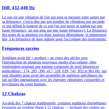
Diff. 432-440 Hz
Le son est une vibration de l'air qui peut se mesurer entre autres par
sa fréquence, c'est-à-dire par son nombre de vibrations par seconde,
ce qui définit la hauteur de ce son (un son grave se traduit par une
basse fréquence, un son aigu par une haute fréquence). La fréquence
des notes de la musique est donc toujours dépendante, et intimement
liée, à la fréquence de base utilisée pour l'accordage des instruments.
Fréquences sacrées
Semblant avoir été « perdues » au cours des siècles avec
l'introduction de plusieurs nouveaux modes d'accordage, elles
représentent pourtant une gamme composée de neuf fréquences
particulières : 174, 285, 396, 417, 528, 639, 741, 852 et 963 Hz, qui
sont réputées pour avoir des propriétés de guérison spécifiques du
fait qu'elles interagissent avec les énergies vibratoires corporelles et
psychiques du corps humain.
12 Chakras
Au-delà des 7 chakras traditionnels, certaines traditions énergétiques
évoquent un système élargi à 12 chakras — incluant des centres au-