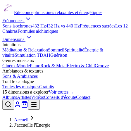
Edelconcept
musiques relaxantes et énergétiques
Fréquences
Sons isochrones
432 Hz
432 Hz vs 440 Hz
Fréquences sacrées
Les 12
Chakras
Formules alchimiques
Dimensions
Intentions
Méditation & Relaxation
Sommeil
Spiritualité
Énergie &
vitalité
Stimulation TDAH
Guérison
Genres musicaux
Cinéma
Monde
Piano
Rock & Metal
Électro & Chill
Groove
Ambiances & textures
Sons & Ambiances
Tout le catalogue
Toutes les musiques
Gratuits
15
dimensions à explorer
Voir toutes →
Albums
Artistes
Vidéos
Conseils d'écoute
Contact
Accueil
J'accueille l'Energie