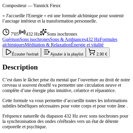
Compositeur —
Yannick Fieux
« J'accueille l'Energie » est une formule alchimique pour soutenir
l’ancrage intérieur et la transformation personnelle.
7'05
432 Hz
Sons isochrones
Guérison
Sons isochrones
Sons & Ambiances
432 Hz
Formules
alchimiques
Méditation & Relaxation
Énergie et vitalité
Écouter l'extrait
Ajouter à la playlist
2,90 €
Description
C’est dans le lâcher prise du mental que l’ouverture au droit de notre
cerveau si souvent étouffé va permettre une circulation neuve et
complète d’une énergie plus intuitive, créatrice et réparatrice.
Cette formule va vous permettre d’accueillir toutes les informations
subtiles bénéfiques nécessaires pour votre corps et pour votre âme .
Fréquence naturelle du diapason 432 Hz avec sons isochrones pour
la synchronisation des ondes cérébrales vers un état de détente
corporelle et psychique.