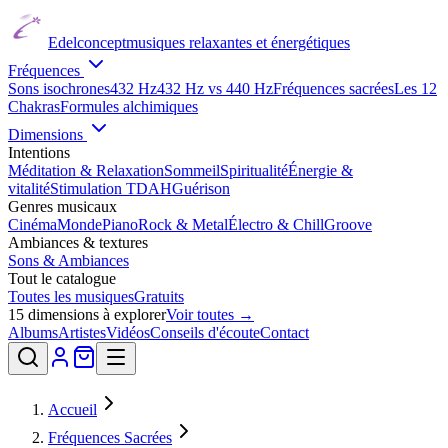
Edelconcept
musiques relaxantes et énergétiques
Fréquences
Sons isochrones
432 Hz
432 Hz vs 440 Hz
Fréquences sacrées
Les 12
Chakras
Formules alchimiques
Dimensions
Intentions
Méditation & Relaxation
Sommeil
Spiritualité
Énergie &
vitalité
Stimulation TDAH
Guérison
Genres musicaux
Cinéma
Monde
Piano
Rock & Metal
Électro & Chill
Groove
Ambiances & textures
Sons & Ambiances
Tout le catalogue
Toutes les musiques
Gratuits
15
dimensions à explorer
Voir toutes →
Albums
Artistes
Vidéos
Conseils d'écoute
Contact
Accueil
Fréquences Sacrées