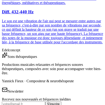
énergétiques, méditatives et thérapeutiques.
Diff. 432-440 Hz
Le son est une vibration de l'air qui peut se mesurer entre autres par
sa fréquence, c'est-à-dire par son nombre de vibrations par seconde,
ce qui définit la hauteur de ce son (un son grave se traduit par une
basse fréquence, un son aigu par une haute fréquence). La fréquence
des notes de la musique est donc toujours dépendante, et intimement
liée, à la fréquence de base utilisée pour l'accordage des instruments.
Edelconcept
Sons thérapeutiques
Productions musicales relaxantes et fréquences sonores
thérapeutiques, composées avec soin pour accompagner votre bien-
être.
Yannick Fieux · Compositeur & neurothérapeute
Newsletter
Recevez nos nouveautés et fréquences inédites
S'inscrire