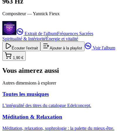
963 Hz
Compositeur —
Yannick Fieux
Extrait de l'album
Fréquences Sacrées
Spiritualité & Intériorité
Énergie et vitalité
Voir l'album
Écouter l'extrait
Ajouter à la playlist
1,90 €
Vous aimerez aussi
Autres dimensions à explorer
Toutes les musiques
L'intégralité des titres du catalogue Edelconcept.
Méditation & Relaxation
Méditation, relaxation, sophrologie : la palette du mieux-être.