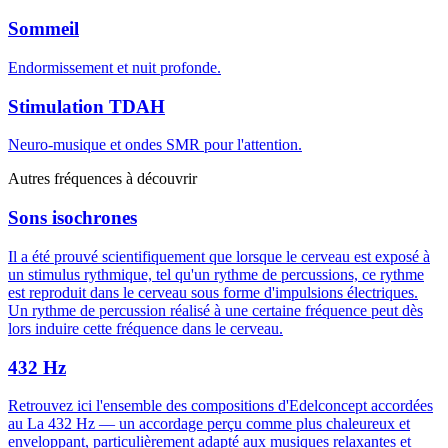
Sommeil
Endormissement et nuit profonde.
Stimulation TDAH
Neuro-musique et ondes SMR pour l'attention.
Autres fréquences à découvrir
Sons isochrones
Il a été prouvé scientifiquement que lorsque le cerveau est exposé à
un stimulus rythmique, tel qu'un rythme de percussions, ce rythme
est reproduit dans le cerveau sous forme d'impulsions électriques.
Un rythme de percussion réalisé à une certaine fréquence peut dès
lors induire cette fréquence dans le cerveau.
432 Hz
Retrouvez ici l'ensemble des compositions d'Edelconcept accordées
au La 432 Hz — un accordage perçu comme plus chaleureux et
enveloppant, particulièrement adapté aux musiques relaxantes et