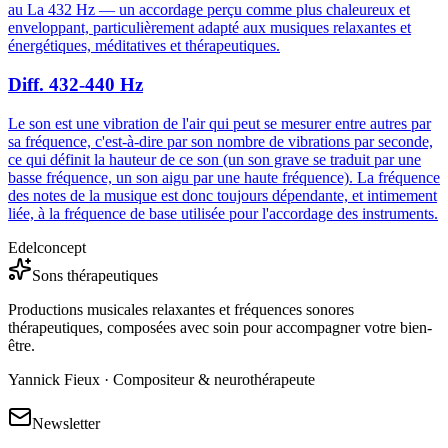
au La 432 Hz — un accordage perçu comme plus chaleureux et
enveloppant, particulièrement adapté aux musiques relaxantes et
énergétiques, méditatives et thérapeutiques.
Diff. 432-440 Hz
Le son est une vibration de l'air qui peut se mesurer entre autres par
sa fréquence, c'est-à-dire par son nombre de vibrations par seconde,
ce qui définit la hauteur de ce son (un son grave se traduit par une
basse fréquence, un son aigu par une haute fréquence). La fréquence
des notes de la musique est donc toujours dépendante, et intimement
liée, à la fréquence de base utilisée pour l'accordage des instruments.
Edelconcept
Sons thérapeutiques
Productions musicales relaxantes et fréquences sonores
thérapeutiques, composées avec soin pour accompagner votre bien-
être.
Yannick Fieux · Compositeur & neurothérapeute
Newsletter