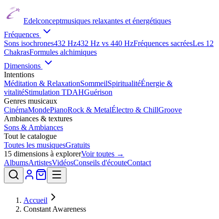
Edelconcept
musiques relaxantes et énergétiques
Fréquences
Sons isochrones
432 Hz
432 Hz vs 440 Hz
Fréquences sacrées
Les 12
Chakras
Formules alchimiques
Dimensions
Intentions
Méditation & Relaxation
Sommeil
Spiritualité
Énergie &
vitalité
Stimulation TDAH
Guérison
Genres musicaux
Cinéma
Monde
Piano
Rock & Metal
Électro & Chill
Groove
Ambiances & textures
Sons & Ambiances
Tout le catalogue
Toutes les musiques
Gratuits
15
dimensions à explorer
Voir toutes →
Albums
Artistes
Vidéos
Conseils d'écoute
Contact
Accueil
Constant Awareness