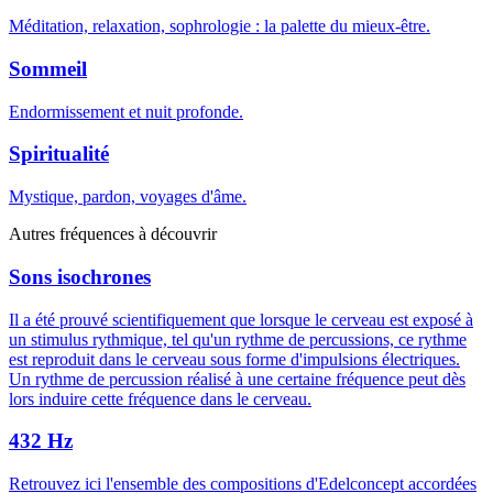
Méditation, relaxation, sophrologie : la palette du mieux-être.
Sommeil
Endormissement et nuit profonde.
Spiritualité
Mystique, pardon, voyages d'âme.
Autres fréquences à découvrir
Sons isochrones
Il a été prouvé scientifiquement que lorsque le cerveau est exposé à
un stimulus rythmique, tel qu'un rythme de percussions, ce rythme
est reproduit dans le cerveau sous forme d'impulsions électriques.
Un rythme de percussion réalisé à une certaine fréquence peut dès
lors induire cette fréquence dans le cerveau.
432 Hz
Retrouvez ici l'ensemble des compositions d'Edelconcept accordées