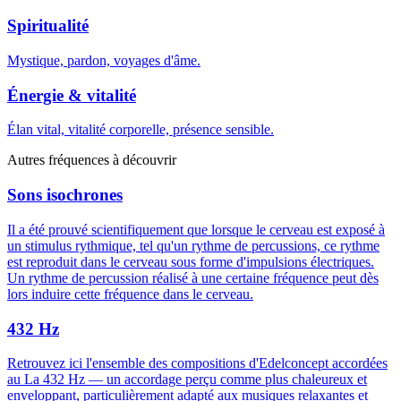
Spiritualité
Mystique, pardon, voyages d'âme.
Énergie & vitalité
Élan vital, vitalité corporelle, présence sensible.
Autres fréquences à découvrir
Sons isochrones
Il a été prouvé scientifiquement que lorsque le cerveau est exposé à
un stimulus rythmique, tel qu'un rythme de percussions, ce rythme
est reproduit dans le cerveau sous forme d'impulsions électriques.
Un rythme de percussion réalisé à une certaine fréquence peut dès
lors induire cette fréquence dans le cerveau.
432 Hz
Retrouvez ici l'ensemble des compositions d'Edelconcept accordées
au La 432 Hz — un accordage perçu comme plus chaleureux et
enveloppant, particulièrement adapté aux musiques relaxantes et