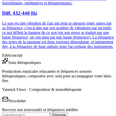
énergétiques, méditatives et thérapeutiques.
Diff. 432-440 Hz
Le son est une vibration de l'air qui peut se mesurer entre autres par
sa fréquence, c'est-à-dire par son nombre de vibrations par seconde,
ce qui définit la hauteur de ce son (un son grave se traduit par une
basse fréquence, un son aigu par une haute fréquence). La fréquence
des notes de la musique est donc toujours dépendante, et intimement
liée, à la fréquence de base utilisée pour l'accordage des instruments.
Edelconcept
Sons thérapeutiques
Productions musicales relaxantes et fréquences sonores
thérapeutiques, composées avec soin pour accompagner votre bien-
être.
Yannick Fieux · Compositeur & neurothérapeute
Newsletter
Recevez nos nouveautés et fréquences inédites
S'inscrire