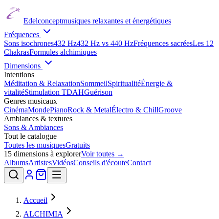
Edelconcept
musiques relaxantes et énergétiques
Fréquences
Sons isochrones
432 Hz
432 Hz vs 440 Hz
Fréquences sacrées
Les 12
Chakras
Formules alchimiques
Dimensions
Intentions
Méditation & Relaxation
Sommeil
Spiritualité
Énergie &
vitalité
Stimulation TDAH
Guérison
Genres musicaux
Cinéma
Monde
Piano
Rock & Metal
Électro & Chill
Groove
Ambiances & textures
Sons & Ambiances
Tout le catalogue
Toutes les musiques
Gratuits
15
dimensions à explorer
Voir toutes →
Albums
Artistes
Vidéos
Conseils d'écoute
Contact
Accueil
ALCHIMIA