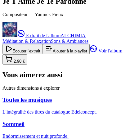
Je T Aime Je Te Pardonne
Compositeur —
Yannick Fieux
Extrait de l'album
ALCHIMIA
Méditation & Relaxation
Sons & Ambiances
Voir l'album
Écouter l'extrait
Ajouter à la playlist
2,90 €
Vous aimerez aussi
Autres dimensions à explorer
Toutes les musiques
L'intégralité des titres du catalogue Edelconcept.
Sommeil
Endormissement et nuit profonde.