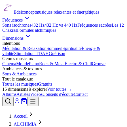
Edelconcept
musiques relaxantes et énergétiques
Fréquences
Sons isochrones
432 Hz
432 Hz vs 440 Hz
Fréquences sacrées
Les 12
Chakras
Formules alchimiques
Dimensions
Intentions
Méditation & Relaxation
Sommeil
Spiritualité
Énergie &
vitalité
Stimulation TDAH
Guérison
Genres musicaux
Cinéma
Monde
Piano
Rock & Metal
Électro & Chill
Groove
Ambiances & textures
Sons & Ambiances
Tout le catalogue
Toutes les musiques
Gratuits
15
dimensions à explorer
Voir toutes →
Albums
Artistes
Vidéos
Conseils d'écoute
Contact
Accueil
ALCHIMIA