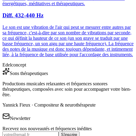
énergétiques, méditatives et thérapeutiques.
Diff. 432-440 Hz
Le son est une vibration de l'air qui peut se mesurer entre autres par
sa fréquence, c'est-à-dire par son nombre de vibrations par seconde,
ce qui définit la hauteur de ce son (un son grave se traduit par une
basse fréquence, un son aigu par une haute fréquence). La fréquence
des notes de la musique est donc toujours dépendante, et intimement
liée, à la fréquence de base utilisée pour l'accordage des instruments.
Edelconcept
Sons thérapeutiques
Productions musicales relaxantes et fréquences sonores
thérapeutiques, composées avec soin pour accompagner votre bien-
être.
Yannick Fieux · Compositeur & neurothérapeute
Newsletter
Recevez nos nouveautés et fréquences inédites
S'inscrire