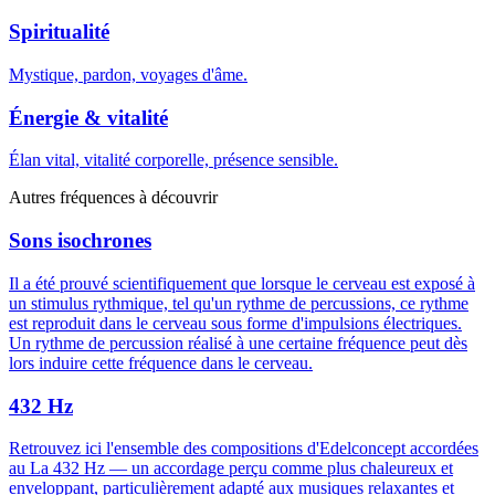
Spiritualité
Mystique, pardon, voyages d'âme.
Énergie & vitalité
Élan vital, vitalité corporelle, présence sensible.
Autres fréquences à découvrir
Sons isochrones
Il a été prouvé scientifiquement que lorsque le cerveau est exposé à
un stimulus rythmique, tel qu'un rythme de percussions, ce rythme
est reproduit dans le cerveau sous forme d'impulsions électriques.
Un rythme de percussion réalisé à une certaine fréquence peut dès
lors induire cette fréquence dans le cerveau.
432 Hz
Retrouvez ici l'ensemble des compositions d'Edelconcept accordées
au La 432 Hz — un accordage perçu comme plus chaleureux et
enveloppant, particulièrement adapté aux musiques relaxantes et