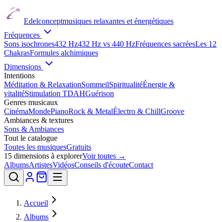
Edelconcept
musiques relaxantes et énergétiques
Fréquences
Sons isochrones
432 Hz
432 Hz vs 440 Hz
Fréquences sacrées
Les 12
Chakras
Formules alchimiques
Dimensions
Intentions
Méditation & Relaxation
Sommeil
Spiritualité
Énergie &
vitalité
Stimulation TDAH
Guérison
Genres musicaux
Cinéma
Monde
Piano
Rock & Metal
Électro & Chill
Groove
Ambiances & textures
Sons & Ambiances
Tout le catalogue
Toutes les musiques
Gratuits
15
dimensions à explorer
Voir toutes →
Albums
Artistes
Vidéos
Conseils d'écoute
Contact
Accueil
Albums