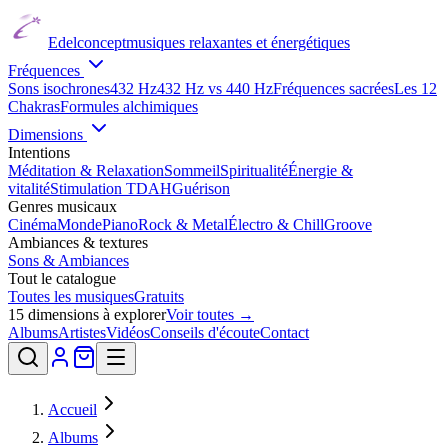
Edelconcept
musiques relaxantes et énergétiques
Fréquences
Sons isochrones
432 Hz
432 Hz vs 440 Hz
Fréquences sacrées
Les 12
Chakras
Formules alchimiques
Dimensions
Intentions
Méditation & Relaxation
Sommeil
Spiritualité
Énergie &
vitalité
Stimulation TDAH
Guérison
Genres musicaux
Cinéma
Monde
Piano
Rock & Metal
Électro & Chill
Groove
Ambiances & textures
Sons & Ambiances
Tout le catalogue
Toutes les musiques
Gratuits
15
dimensions à explorer
Voir toutes →
Albums
Artistes
Vidéos
Conseils d'écoute
Contact
Accueil
Albums